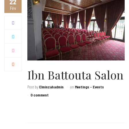
22
Fév
Ibn Battouta Salon
Post by
Elminzahadmin
on
Meetings - Events
0 comment