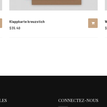
Klappkarte kreuzstich
W
$
35.40
$
LES
CONNECTEZ-NOUS