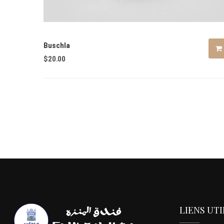
Buschla
$
20.00
LIENS UTI